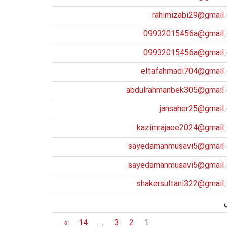
rahimizabi29@gmail
09932015456a@gmail
09932015456a@gmail
eltafahmadi704@gmail
abdulrahmanbek305@gmail
jansaher25@gmail
kazimrajaee2024@gmail
sayedamanmusavi5@gmail
sayedamanmusavi5@gmail
shakersultani322@gmail
»
14
…
3
2
1