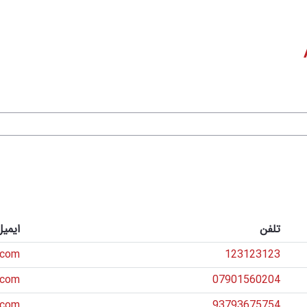
تلفن
ایمیل
.com
123123123
.com
07901560204
.com
93793675754