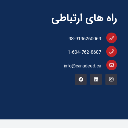
راه های ارتباطی
98-9196260069
1-604-762-8607
info@canadeed.ca
کپی رایت © 2024 برای canadeed.ca محفوظ است.