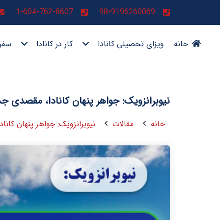
1-604-762-8607
98-9196260069
خانه
ویزای تحصیلی کانادا
کار در کانادا
سفر 
نیوبرانزویک: جواهر پنهان کانادا، مقصدی 
خانه
مقالات
نیوبرانزویک: جواهر پنهان کان