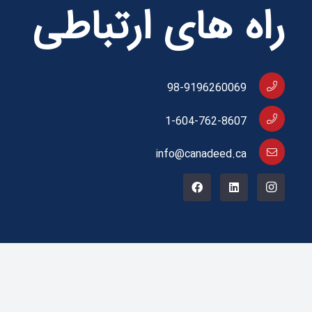
راه های ارتباطی
98-9196260069
1-604-762-8607
info@canadeed.ca
کپی رایت © 2024 برای canadeed.ca محفوظ است.