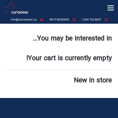
info@canadeed.ca
98-9196260069
1-604-762-8607
You may be interested in…
Your cart is currently empty!
New in store