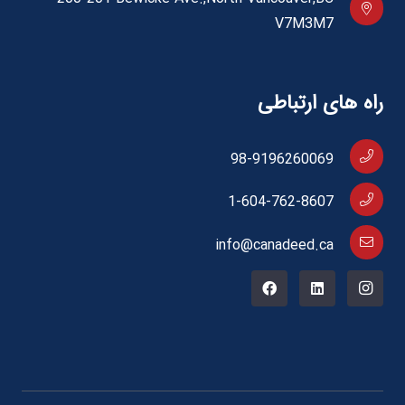
V7M3M7
راه های ارتباطی
98-9196260069
1-604-762-8607
info@canadeed.ca