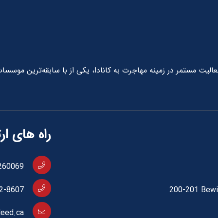
دید با بیش از 10 سال سابقه فعالیت مستمر در زمینه مهاجرت به کانادا، یکی از با سابقه‌ترین موسسا
راه های ار
260069
2-8607
200-201 Bewi
eed.ca