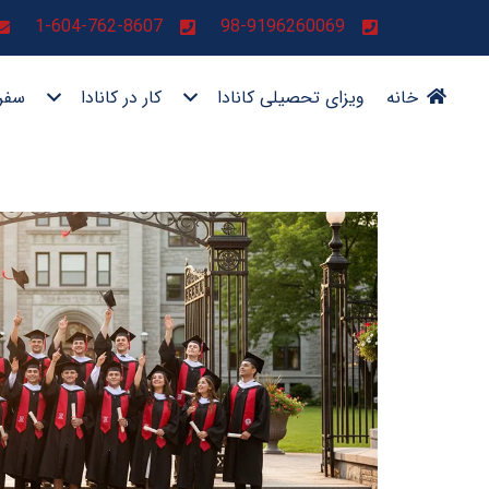
1-604-762-8607
98-9196260069
خانه
ویزای تحصیلی کانادا
کار در کانادا
سفر 