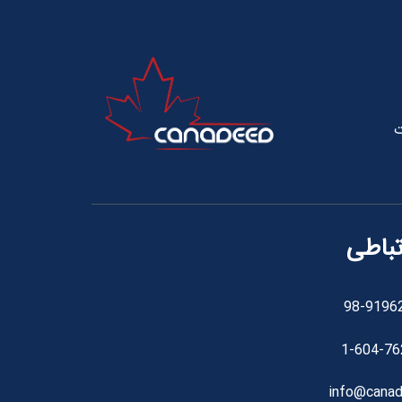
ت
تباطی
98-9196
1-604-76
info@canad