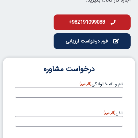
اجازه کار کانادا بگیرید.
982191099088+
فرم درخواست ارزیابی
درخواست مشاوره
نام و نام خانوادگی
(الزامی)
تلفن
(الزامی)