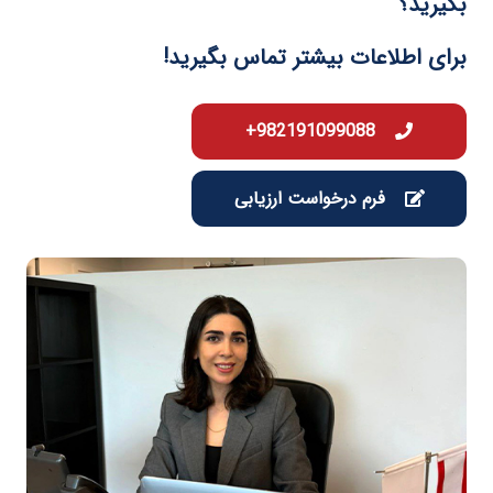
بگیرید؟
برای اطلاعات بیشتر تماس بگیرید!
982191099088+
فرم درخواست ارزیابی