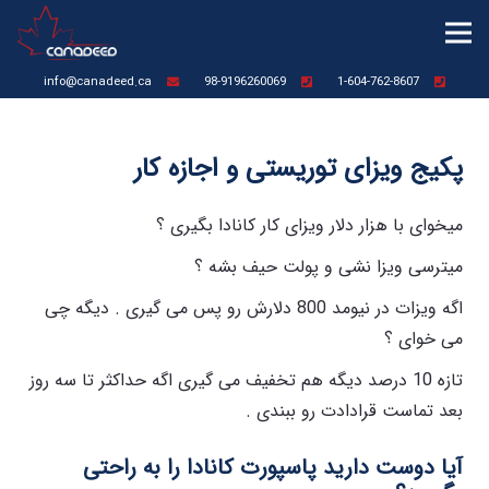
info@canadeed.ca
98-9196260069
1-604-762-8607
پکیج ویزای توریستی و اجازه کار
میخوای با هزار دلار ویزای کار کانادا بگیری ؟
میترسی ویزا نشی و پولت حیف بشه ؟
اگه ویزات در نیومد 800 دلارش رو پس می گیری . دیگه چی
می خوای ؟
تازه 10 درصد دیگه هم تخفیف می گیری اگه حداکثر تا سه روز
بعد تماست قرادادت رو ببندی .
آیا دوست دارید پاسپورت کانادا را به راحتی