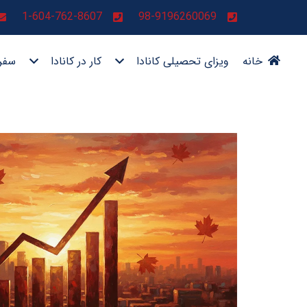
1-604-762-8607
98-9196260069
خانه
ویزای تحصیلی کانادا
کار در کانادا
سفر 