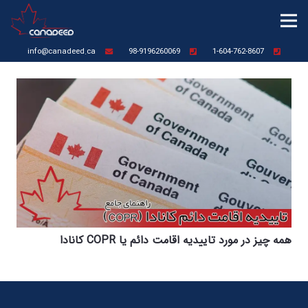
info@canadeed.ca
98-9196260069
1-604-762-8607
همه چیز در مورد تاییدیه اقامت دائم یا COPR کانادا