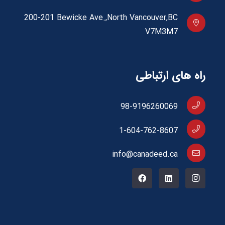
200-201 Bewicke Ave.,North Vancouver,BC
V7M3M7
راه های ارتباطی
98-9196260069
1-604-762-8607
info@canadeed.ca