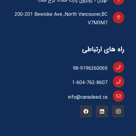
تهران ، روبروی پارک ملت، برج ملت
200-201 Bewicke Ave.,North Vancouver,BC
V7M3M7
راه های ارتباطی
98-9196260069
1-604-762-8607
info@canadeed.ca