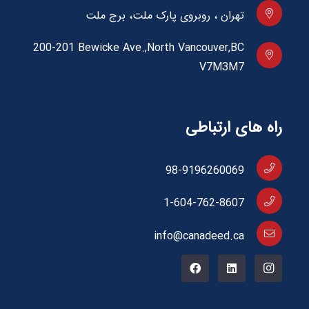
تهران ، روبروی پارک ملت، برج ملت
200-201 Bewicke Ave.,North Vancouver,BC
V7M3M7
راه های ارتباطی
98-9196260069
1-604-762-8607
info@canadeed.ca