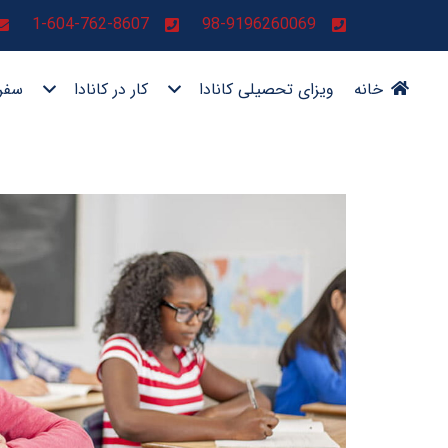
1-604-762-8607
98-9196260069
خانه
ویزای تحصیلی کانادا
کار در کانادا
سفر 