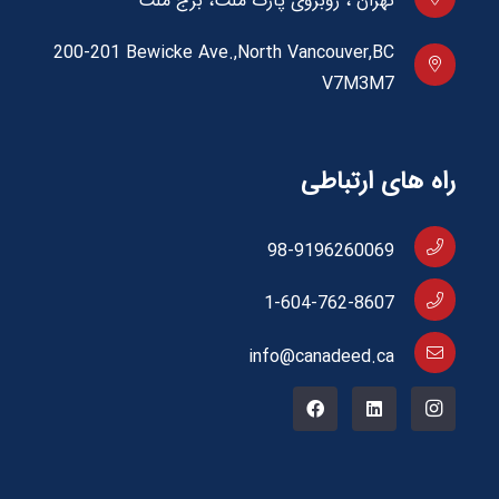
تهران ، روبروی پارک ملت، برج ملت
200-201 Bewicke Ave.,North Vancouver,BC
V7M3M7
راه های ارتباطی
98-9196260069
1-604-762-8607
info@canadeed.ca