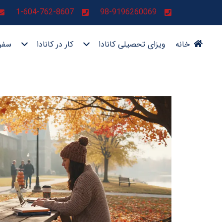
1-604-762-8607
98-9196260069
خانه
ویزای تحصیلی کانادا
کار در کانادا
سفر 