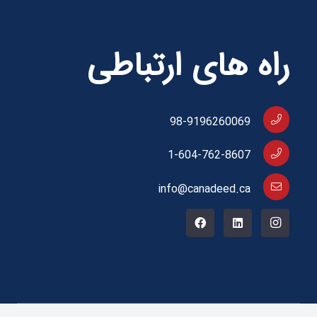
راه های ارتباطی
98-9196260069
1-604-762-8607
info@canadeed.ca