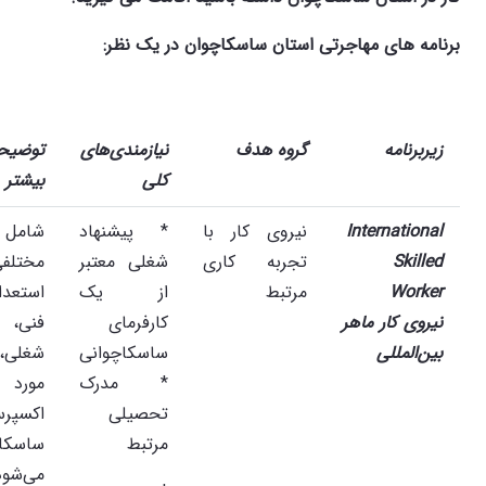
برنامه های مهاجرتی استان ساسکاچوان در یک نظر:
زیربرنامه
گروه هدف
نیازمندی‌های
توضیح
کلی
بیشتر
International
نیروی کار با
* پیشنهاد
شامل 
Skilled
تجربه کاری
شغلی معتبر
مختلف
Worker
مرتبط
از یک
استعدا
نیروی کار ماهر
کارفرمای
فنی، 
بین‌المللی
ساسکاچوانی
شغلی،
* مدرک
مورد 
تحصیلی
اکسپر
مرتبط
ساسکا
می‌شود