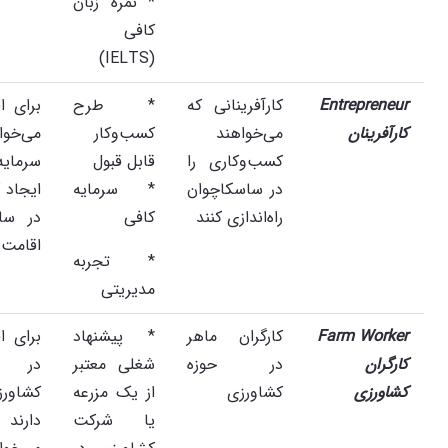
* نمره زبان
کافی
(IELTS)
Entrepreneur
کارآفرینانی که
* طرح
برای ا
کارآفرینان
می‌خواهند
کسب‌وکار
می‌خو
کسب‌وکاری را
قابل قبول
سرمایه
در ساسکاچوان
* سرمایه
ایجاد 
راه‌اندازی کنند
کافی
در سا
اقامت 
* تجربه
مدیریتی
Farm Worker
کارگران ماهر
* پیشنهاد
برای ا
کارگران
در حوزه
شغلی معتبر
در 
کشاورزی
کشاورزی
از یک مزرعه
کشاورز
یا شرکت
دار