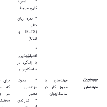
* تجربه
کاری مرتبط
* نمره زبان
کافی
(IELTS یا
CLB)
*
انطباق‌پذیری
با زندگی در
ساسکاچوان
Engineer
مهندسان با
* مدرک
برای م
مهندسان
مجوز کار در
مهندسی
که می
ساسکاچوان
معتبر
در بخ
* گذراندن
مختلف