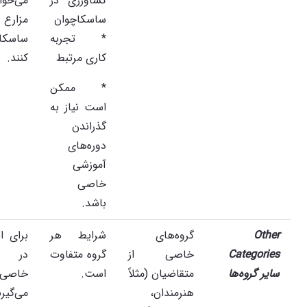
کشاورزی در
می‌خو
ساسکاچوان
مزارع
* تجربه
ساسکاچ
کاری مرتبط
کنند.
* ممکن
است نیاز به
گذراندن
دوره‌های
آموزشی
خاصی
باشد.
Other
گروه‌های
شرایط هر
برای ا
Categories
خاصی از
گروه متفاوت
در گر
سایر گروه‌ها
متقاضیان (مثلاً
است.
خاصی
هنرمندان،
می‌گی