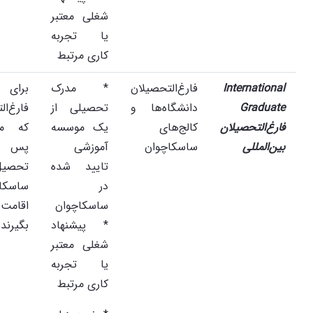
شغلی معتبر
یا تجربه
کاری مرتبط
International
فارغ‌التحصیلان
* مدرک
برای
Graduate
دانشگاه‌ها و
تحصیلی از
فارغ‌ال
فارغ‌التحصیلان
کالج‌های
یک موسسه
که می
بین‌المللی
ساسکاچوان
آموزشی
پس از
تایید شده
تحصی
در
ساسکا
ساسکاچوان
اقامت
* پیشنهاد
بگیرند.
شغلی معتبر
یا تجربه
کاری مرتبط