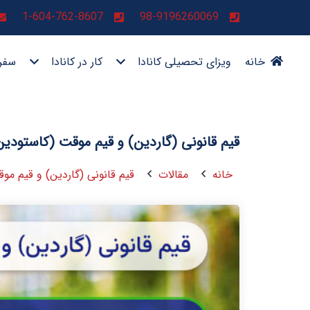
1-604-762-8607
98-9196260069
خانه
ویزای تحصیلی کانادا
کار در کانادا
سفر 
قیم قانونی (گاردین) و قیم موقت (کاستودین
خانه
مقالات
قیم قانونی (گاردین) و قیم مو